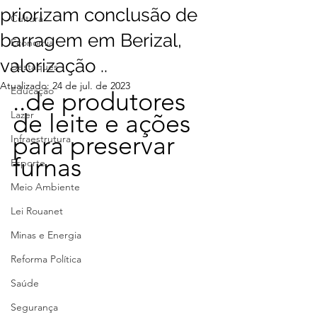
priorizam conclusão de
Cultura
barragem em Berizal,
Economia
valorização ..
Destaques
Atualizado:
24 de jul. de 2023
Educação
..de produtores 
Lazer
de leite e ações 
para preservar 
Infraestrutura
furnas
Esporte
Meio Ambiente
Lei Rouanet
Minas e Energia
Reforma Política
Saúde
Segurança