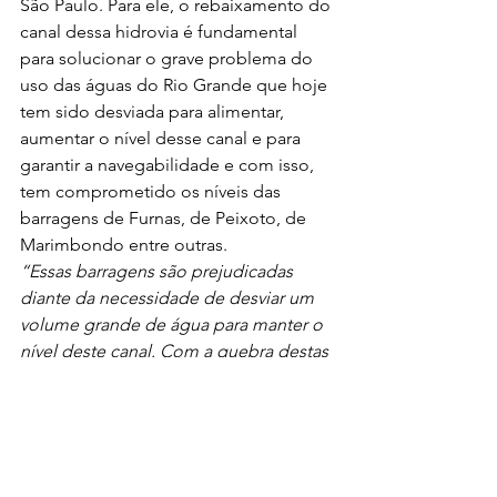
São Paulo. Para ele, o rebaixamento do 
canal dessa hidrovia é fundamental 
para solucionar o grave problema do 
uso das águas do Rio Grande que hoje 
tem sido desviada para alimentar, 
aumentar o nível desse canal e para 
garantir a navegabilidade e com isso, 
tem comprometido os níveis das 
barragens de Furnas, de Peixoto, de 
Marimbondo entre outras. 
“Essas barragens são prejudicadas 
diante da necessidade de desviar um 
volume grande de água para manter o 
nível deste canal. Com a quebra destas 
pedras resolve-se o problema sem 
necessitar do desvio das águas do Rio 
Grande. Estou feliz em contribuir para 
a elaboração de um Orçamento que 
atenda ao interesse do povo 