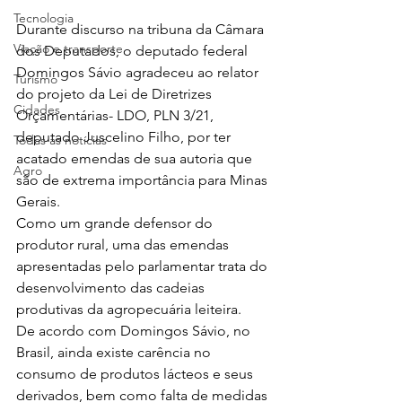
Tecnologia
Durante discurso na tribuna da Câmara 
Viação e transporte
dos Deputados, o deputado federal 
Domingos Sávio agradeceu ao relator 
Turismo
do projeto da Lei de Diretrizes 
Cidades
Orçamentárias- LDO, PLN 3/21, 
deputado Juscelino Filho, por ter 
Todas as notícias
acatado emendas de sua autoria que 
Agro
são de extrema importância para Minas 
Gerais. 
Como um grande defensor do 
produtor rural, uma das emendas 
apresentadas pelo parlamentar trata do 
desenvolvimento das cadeias 
produtivas da agropecuária leiteira.  
De acordo com Domingos Sávio, no 
Brasil, ainda existe carência no 
consumo de produtos lácteos e seus 
derivados, bem como falta de medidas 