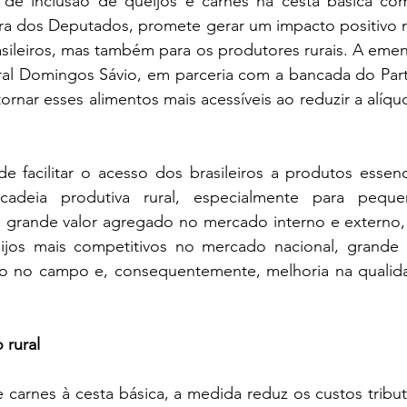
de inclusão de queijos e carnes na cesta básica com 
a dos Deputados, promete gerar um impacto positivo n
sileiros, mas também para os produtores rurais. A emen
al Domingos Sávio, em parceria com a bancada do Partid
ornar esses alimentos mais acessíveis ao reduzir a alíqu
 facilitar o acesso dos brasileiros a produtos essenci
 cadeia produtiva rural, especialmente para pequ
e grande valor agregado no mercado interno e externo, 
ijos mais competitivos no mercado nacional, grande um
o no campo e, consequentemente, melhoria na qualid
 rural
e carnes à cesta básica, a medida reduz os custos tributá