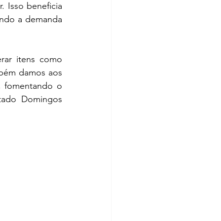
Isso beneficia 
endo a demanda 
rar itens como 
mbém damos aos 
, fomentando o 
tado Domingos 