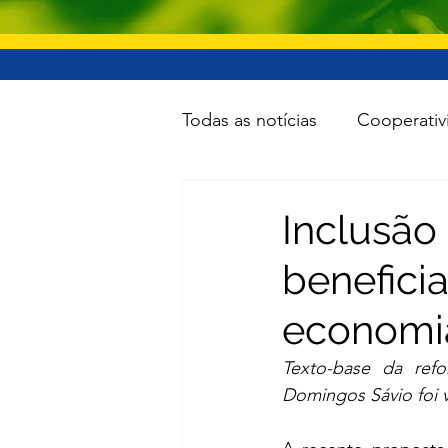
Todas as notícias
Cooperativ
Educação
Lazer
Inf
Inclusão
beneficia
Minas e Energia
Reforma
economi
Turismo
Cidades
To
Texto-base da refor
Domingos Sávio foi 