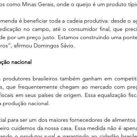
s como Minas Gerais, onde o queijo é um produto típi
menda é beneficiar toda a cadeia produtiva: desde o agric
dicação no campo, até o consumidor final, que precis
de por um preço justo. Estamos construindo uma ponte
iros”, afirmou Domingos Sávio.
ução nacional
 produtores brasileiros também ganham em competitiv
s, que frequentemente chegam ao mercado com preço
fiscais em seus países de origem. Essa equalização fiscal
 a produção nacional.
cial para ser um dos maiores fornecedores de alimentos
meiro cuidemos da nossa casa. Essa medida não é apena
ando o produtor rural e garantindo ao cidadão brasilei