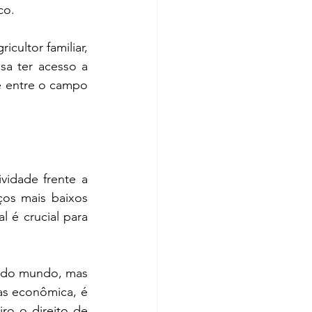
co.
ultor familiar, 
a ter acesso a 
 entre o campo 
idade frente a 
s mais baixos 
 é crucial para 
 do mundo, mas 
s econômica, é 
ro o direito de 