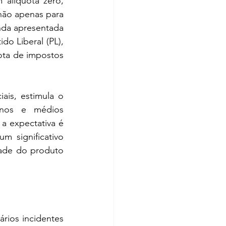
alíquota zero, 
ão apenas para 
da apresentada 
o Liberal (PL), 
ota de impostos 
ais, estimula o 
enos e médios 
a expectativa é 
 significativo 
ade do produto 
rios incidentes 