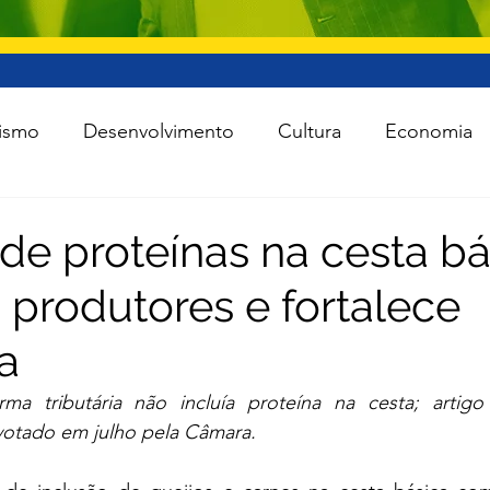
ismo
Desenvolvimento
Cultura
Economia
raestrutura
Esporte
Meio Ambiente
Lei Ro
 de proteínas na cesta bá
 produtores e fortalece
 Política
Saúde
Segurança
Tecnologia
a
das as notícias
Agro
ma tributária não incluía proteína na cesta; artigo
votado em julho pela Câmara.