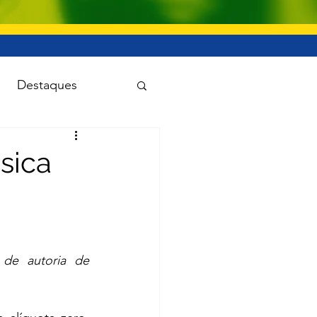
Destaques
uanet
sica
Viação e transporte
 de autoria de 