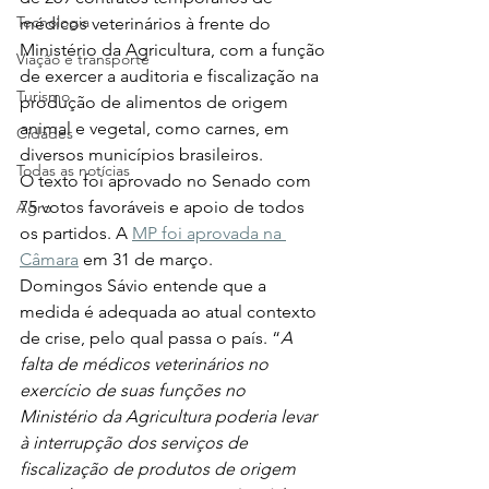
Tecnologia
médicos veterinários à frente do 
Ministério da Agricultura, com a função 
Viação e transporte
de exercer a auditoria e fiscalização na 
Turismo
produção de alimentos de origem 
animal e vegetal, como carnes, em 
Cidades
diversos municípios brasileiros.   
Todas as notícias
O texto foi aprovado no Senado com 
75 votos favoráveis e apoio de todos 
Agro
os partidos. A 
MP foi aprovada na 
Câmara
 em 31 de março.  
Domingos Sávio entende que a 
medida é adequada ao atual contexto 
de crise, pelo qual passa o país. “
A 
falta de médicos veterinários no 
exercício de suas funções no 
Ministério da Agricultura poderia levar 
à interrupção dos serviços de 
fiscalização de produtos de origem 