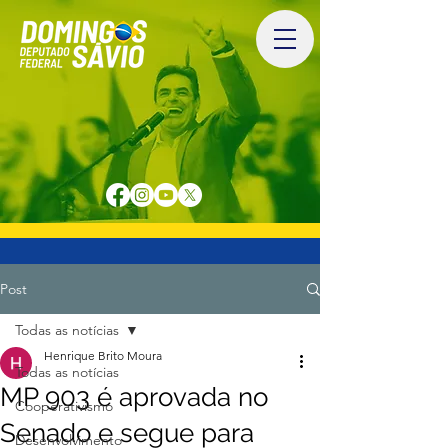
Post
Todas as notícias
Henrique Brito Moura
Todas as notícias
MP 903 é aprovada no
Cooperativismo
Senado e segue para
Desenvolvimento