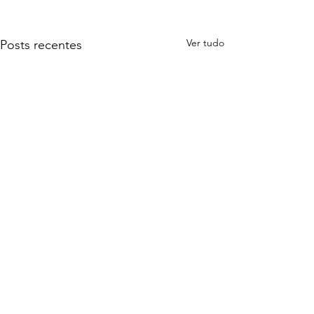
Ver tudo
Posts recentes
BRASÍLIA DF
Gabinete Câmara dos Deputados
Gabinete Câmara dos Deputados