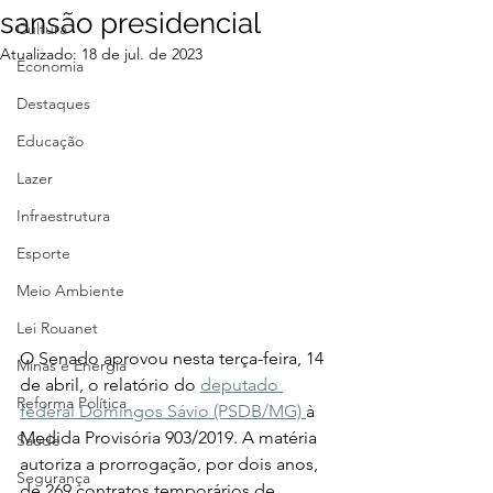
sansão presidencial
Cultura
Atualizado:
18 de jul. de 2023
Economia
Destaques
Educação
Lazer
Infraestrutura
Esporte
Meio Ambiente
Lei Rouanet
O Senado aprovou nesta terça-feira, 14 
Minas e Energia
de abril, o relatório do 
deputado 
Reforma Política
federal Domingos Sávio (PSDB/MG) 
à 
Medida Provisória 903/2019. A matéria 
Saúde
autoriza a prorrogação, por dois anos, 
Segurança
de 269 contratos temporários de 