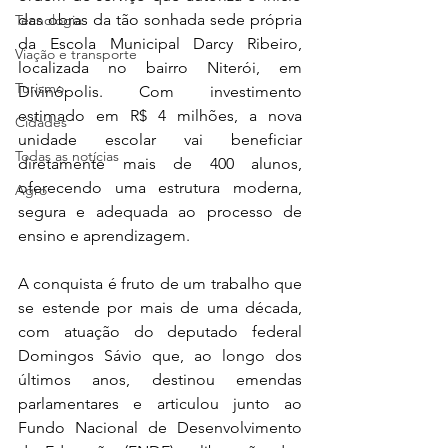
das obras da tão sonhada sede própria 
Tecnologia
da Escola Municipal Darcy Ribeiro, 
Viação e transporte
localizada no bairro Niterói, em 
Turismo
Divinópolis. Com investimento 
estimado em R$ 4 milhões, a nova 
Cidades
unidade escolar vai beneficiar 
Todas as notícias
diretamente mais de 400 alunos, 
oferecendo uma estrutura moderna, 
Agro
segura e adequada ao processo de 
ensino e aprendizagem.
A conquista é fruto de um trabalho que 
se estende por mais de uma década, 
com atuação do deputado federal 
Domingos Sávio que, ao longo dos 
últimos anos, destinou emendas 
parlamentares e articulou junto ao 
Fundo Nacional de Desenvolvimento 