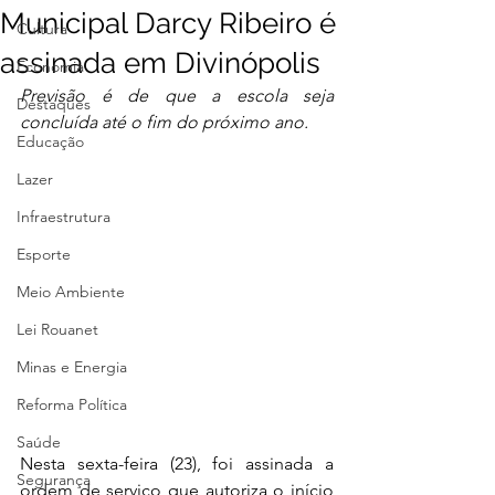
Municipal Darcy Ribeiro é
Cultura
assinada em Divinópolis
Economia
Previsão é de que a escola seja 
Destaques
concluída até o fim do próximo ano.
Educação
Lazer
Infraestrutura
Esporte
Meio Ambiente
Lei Rouanet
Minas e Energia
Reforma Política
Saúde
Nesta sexta-feira (23), foi assinada a 
Segurança
ordem de serviço que autoriza o início 