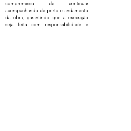
compromisso de continuar 
acompanhando de perto o andamento 
da obra, garantindo que a execução 
seja feita com responsabilidade e 
dentro dos prazos estabelecidos. 
"Vamos seguir fiscalizando, cobrando e 
ajudando no que for necessário. Meu 
compromisso com Divinópolis e com a 
educação é permanente. Que essa 
nova escola seja um espaço de 
esperança, aprendizado e 
transformação para todos os alunos 
que por ali passarem", concluiu o 
deputado.
A expectativa é que as obras tenham 
início nas próximas semanas, com 
prazo estimado de conclusão até o fim 
de 2026.