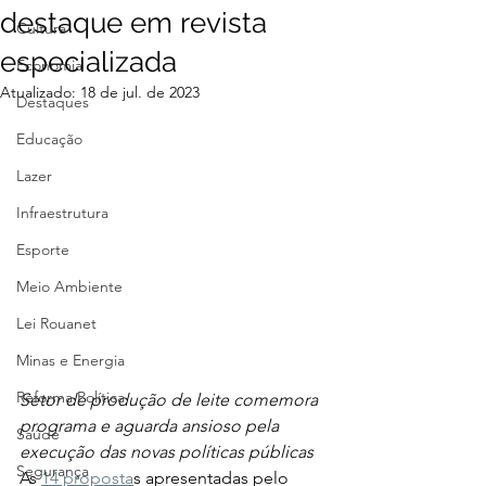
destaque em revista
Cultura
especializada
Economia
Atualizado:
18 de jul. de 2023
Destaques
Educação
Lazer
Infraestrutura
Esporte
Meio Ambiente
Lei Rouanet
Minas e Energia
Reforma Política
Setor de produção de leite comemora 
programa e aguarda ansioso pela 
Saúde
execução das novas políticas públicas
Segurança
As 
14 proposta
s apresentadas pelo 