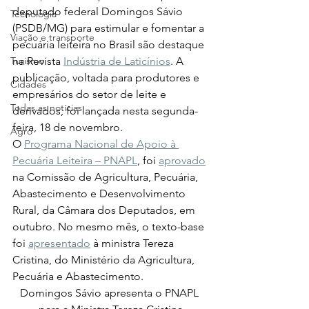
deputado federal Domingos Sávio 
Tecnologia
(PSDB/MG) para estimular e fomentar a 
Viação e transporte
pecuária leiteira no Brasil são destaque 
Turismo
na Revista 
Indústria de Laticínios
. A 
publicação, voltada para produtores e 
Cidades
empresários do setor de leite e 
Todas as notícias
derivados, foi lançada nesta segunda-
feira, 18 de novembro.  
Agro
O 
Programa Nacional de Apoio à 
Pecuária Leiteira – PNAPL
, foi 
aprovado
na Comissão de Agricultura, Pecuária, 
Abastecimento e Desenvolvimento 
Rural, da Câmara dos Deputados, em 
outubro. No mesmo mês, o texto-base 
foi 
apresentado
 à ministra Tereza 
Cristina, do Ministério da Agricultura, 
Pecuária e Abastecimento.  
Domingos Sávio apresenta o PNAPL 