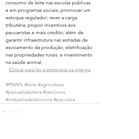
consumo de leite nas escolas públicas 
e em programas sociais; promover um 
estoque regulador; rever a carga 
tributária; propor incentivos aos 
pecuaristas e mais crédito; além de 
garantir infraestrutura nas estradas de 
escoamento da produção; eletrificação 
nas propriedades rurais; e investimento 
na saúde animal. 
Clique para ler a entrevista na íntegra
#PNAPL
#leite
#agricultura
#pecuárialeiteira
#laticínios
#indústriadelaticínios
#pecuária
Ver tudo
Posts recentes