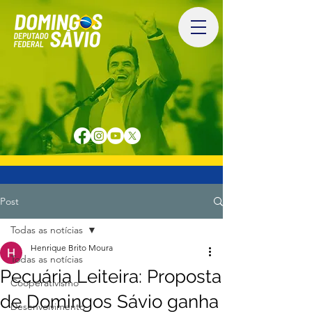
Post
Todas as notícias
Henrique Brito Moura
Todas as notícias
Pecuária Leiteira: Proposta
Cooperativismo
de Domingos Sávio ganha
Desenvolvimento