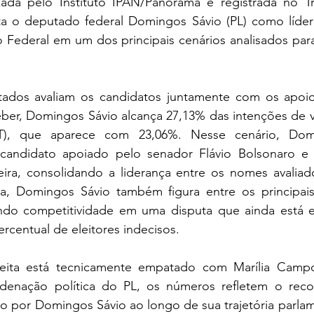
ada pelo Instituto IPAN/Panorama e registrada no Tri
nta o deputado federal Domingos Sávio (PL) como líder 
Federal em um dos principais cenários analisados para 
ados avaliam os candidatos juntamente com os apoios
ber, Domingos Sávio alcança 27,13% das intenções de v
T), que aparece com 23,06%. Nesse cenário, Dom
andidato apoiado pelo senador Flávio Bolsonaro e 
reira, consolidando a liderança entre os nomes avaliad
a, Domingos Sávio também figura entre os principais
o competitividade em uma disputa que ainda está em 
rcentual de eleitores indecisos. 
eita está tecnicamente empatado com Marília Campos
rdenação política do PL, os números refletem o rec
o por Domingos Sávio ao longo de sua trajetória parlam