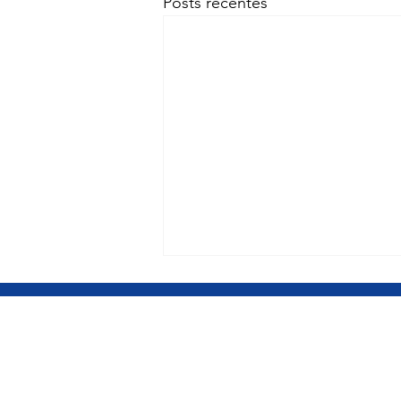
Posts recentes
BRASÍLIA DF
Gabinete Câmara dos Deputados
Gabinete Câmara dos Deputados
Anexo IV, 3º andar / Gab. 345 / Pra