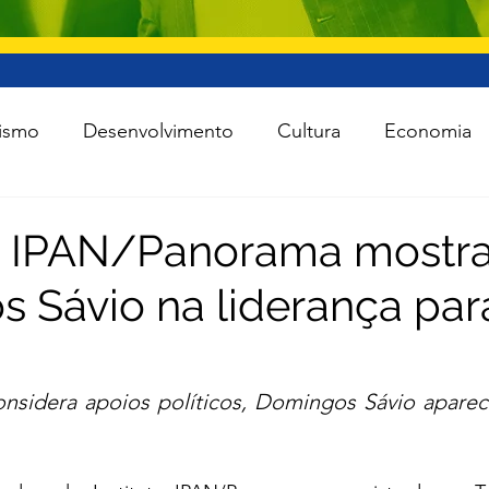
ismo
Desenvolvimento
Cultura
Economia
raestrutura
Esporte
Meio Ambiente
Lei Ro
a IPAN/Panorama mostr
 Sávio na liderança par
 Política
Saúde
Segurança
Tecnologia
das as notícias
Agro
nsidera apoios políticos, Domingos Sávio aparece