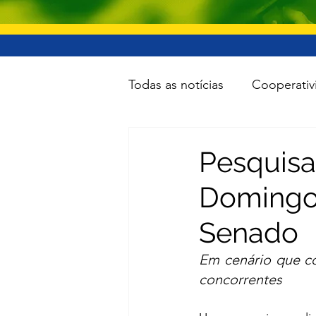
Todas as notícias
Cooperativ
Educação
Lazer
Inf
Pesquis
Domingos
Minas e Energia
Reforma
Senado
Turismo
Cidades
To
Em cenário que co
concorrentes