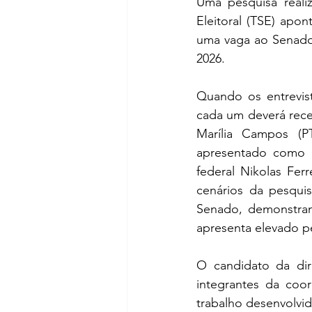
Uma pesquisa realiz
Eleitoral (TSE) apo
uma vaga ao Senado 
2026. 
Quando os entrevist
cada um deverá rece
Marília Campos (P
apresentado como c
federal Nikolas Fer
cenários da pesquis
Senado, demonstrand
apresenta elevado pe
O candidato da dir
integrantes da coo
trabalho desenvolvid