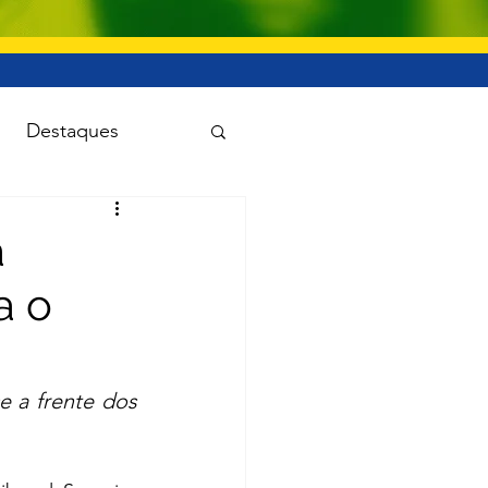
Destaques
uanet
a
a o
Viação e transporte
 a frente dos 