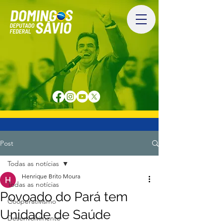
Post
Todas as notícias
Henrique Brito Moura
Todas as notícias
Povoado do Pará tem
Cooperativismo
Unidade de Saúde
Desenvolvimento