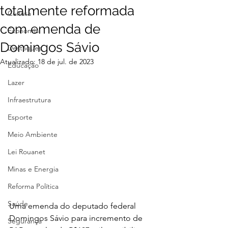
totalmente reformada
Cultura
com emenda de
Economia
Domingos Sávio
Destaques
Atualizado:
18 de jul. de 2023
Educação
Lazer
Infraestrutura
Esporte
Meio Ambiente
Lei Rouanet
Minas e Energia
Reforma Política
Saúde
Uma emenda do deputado federal 
Domingos Sávio para incremento de 
Segurança