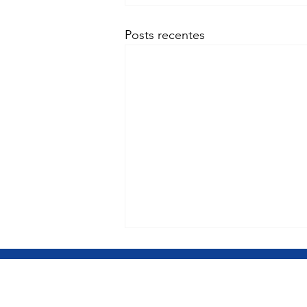
Posts recentes
BRASÍLIA DF
Gabinete Câmara dos Deputados