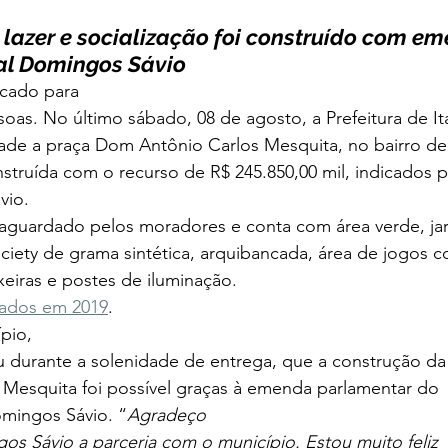
lazer e socialização foi construído com em
al Domingos Sávio
icado para
oas. No último sábado, 08 de agosto, a Prefeitura de It
ade a praça Dom Antônio Carlos Mesquita, no bairro 
nstruída com o recurso de R$ 245.850,00 mil, indicados
io.  
aguardado pelos moradores e conta com área verde, jard
ciety de grama sintética, arquibancada, área de jogos 
xeiras e postes de iluminação.  
rados em 2019
. 
pio,
u durante a solenidade de entrega, que a construção da
Mesquita foi possível graças à emenda parlamentar do
mingos Sávio. “
Agradeço
s Sávio a parceria com o município. Estou muito feliz