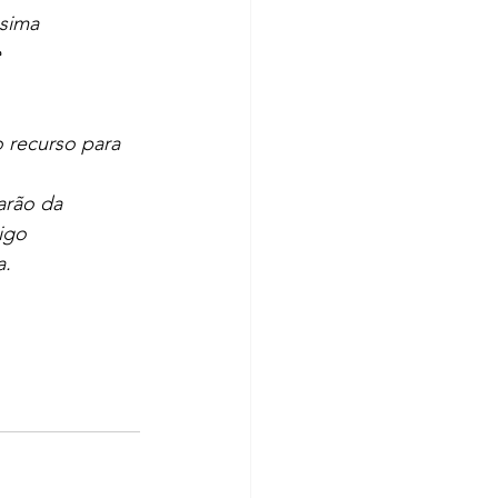
ssima
e
o recurso para 
arão da
igo
a.