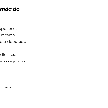
enda do 
apecerica
de mesmo
 pelo deputado
ineiras, 
com conjuntos 
 praça