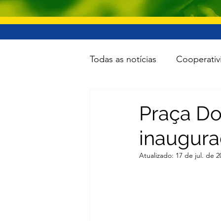
Todas as notícias
Cooperativ
Educação
Lazer
Inf
Praça Do
inaugura
Minas e Energia
Reforma
Atualizado:
17 de jul. de 2
Turismo
Cidades
To