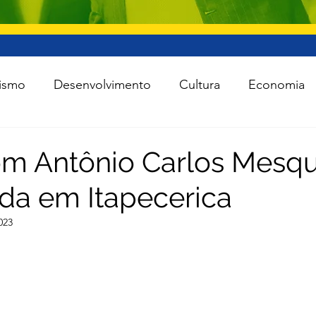
ismo
Desenvolvimento
Cultura
Economia
raestrutura
Esporte
Meio Ambiente
Lei Ro
m Antônio Carlos Mesqu
da em Itapecerica
 Política
Saúde
Segurança
Tecnologia
023
das as notícias
Agro