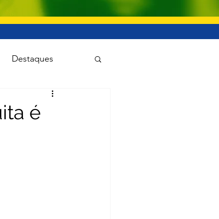
Destaques
uanet
ita é
Viação e transporte