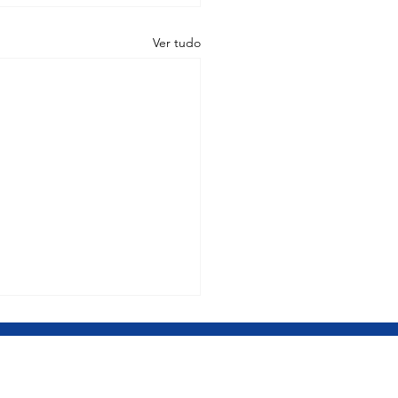
Ver tudo
POLIS – MG
rio Centro-Oeste