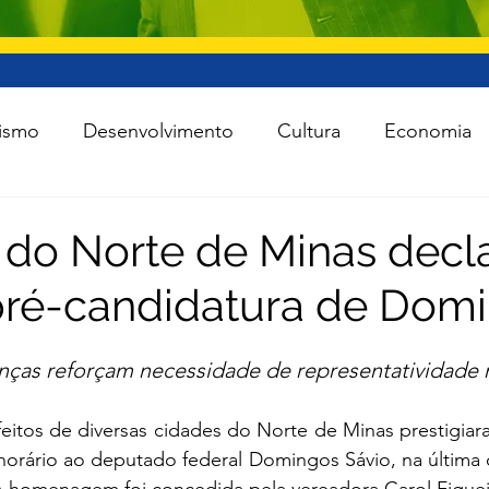
ismo
Desenvolvimento
Cultura
Economia
raestrutura
Esporte
Meio Ambiente
Lei Ro
s do Norte de Minas dec
pré-candidatura de Dom
 Política
Saúde
Segurança
Tecnologia
nças reforçam necessidade de representatividade 
das as notícias
Agro
efeitos de diversas cidades do Norte de Minas prestigiar
norário ao deputado federal Domingos Sávio, na última qua