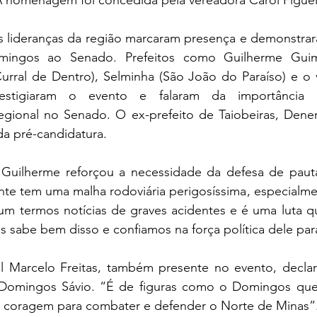
 homenagem foi concedida pela vereadora Carol Figue
as lideranças da região marcaram presença e demonstrar
mingos ao Senado. Prefeitos como Guilherme Guim
urral de Dentro), Selminha (São João do Paraíso) e o v
restigiaram o evento e falaram da importância 
regional no Senado. O ex-prefeito de Taiobeiras, Dener
da pré-candidatura.
to Guilherme reforçou a necessidade da defesa de pauta
ente tem uma malha rodoviária perigosíssima, especialm
um termos notícias de graves acidentes e é uma luta qu
sabe bem disso e confiamos na força política dele par
 Marcelo Freitas, também presente no evento, declar
 Domingos Sávio. “É de figuras como o Domingos que
a coragem para combater e defender o Norte de Minas”.