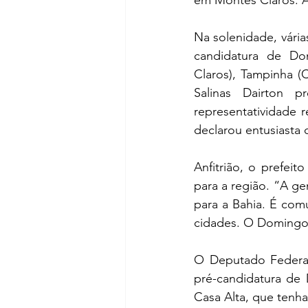
em Montes Claros. A
Na solenidade, vári
candidatura de Do
Claros), Tampinha (C
Salinas Dairton p
representatividade 
declarou entusiasta 
Anfitrião, o prefei
para a região. “A g
para a Bahia. É com
cidades. O Domingos 
O Deputado Federal
pré-candidatura de
Casa Alta, que tenh