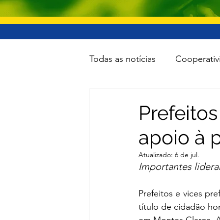
Todas as notícias
Cooperativ
Educação
Lazer
Inf
Prefeito
apoio à 
Minas e Energia
Reforma
Atualizado:
6 de jul.
Importantes lidera
Turismo
Cidades
To
Prefeitos e vices pr
título de cidadão ho