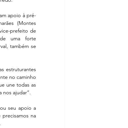
iredo.
am apoio à pré-
arães (Montes 
ice-prefeito de 
de uma forte 
val, também se 
s estruturantes 
ente no caminho 
e une todas as 
a nos ajudar”.
ou seu apoio a 
 precisamos na 
 