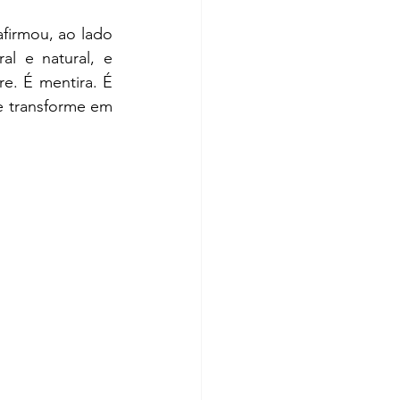
irmou, ao lado 
l e natural, e 
e. É mentira. É 
e transforme em 