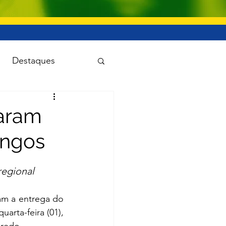
Destaques
uanet
laram
ingos
Viação e transporte
regional
am a entrega do 
rta-feira (01), 