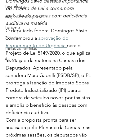
Domingos Sávio destaca importância 
Tecnologia
do Projeto de Lei e comemora 
inclusão de pessoas com deficiência 
Viação e transporte
auditiva na matéria
Turismo
O deputado federal Domingos Sávio 
comemorou a 
aprovação do 
Cidades
Requerimento de Urgência 
para o 
Todas as notícias
Projeto de Lei 5149/2020, o que agiliza 
Agro
a votação da matéria na Câmara dos 
Deputados. Apresentado pela 
senadora Mara Gabrilli (PSDB/SP), o PL 
prorroga a isenção do Imposto Sobre 
Produto Industrializado (IPI) para a 
compra de veículos novos por taxistas 
e amplia o benefício às pessoas com 
deficiência auditiva. 
Com a proposta pronta para ser 
analisada pelo Plenário da Câmara nas 
próximas sessões, os deputados vão 