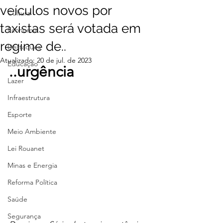
veículos novos por
Cultura
taxistas será votada em
Economia
regime de..
Destaques
Atualizado:
20 de jul. de 2023
Educação
..urgência
Lazer
Infraestrutura
Esporte
Meio Ambiente
Lei Rouanet
Minas e Energia
Reforma Política
Saúde
Segurança