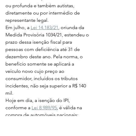
ou profunda e também autistas, 
diretamente ou por intermédio de 
representante legal. 
Em julho, a 
Lei 14.183/21
, oriunda da 
Medida Provisória 1034/21, estendeu o 
prazo dessa isenção fiscal para 
pessoas com deficiência até 31 de 
dezembro deste ano. Pela norma, o 
benefício somente se aplicará a 
veículo novo cujo preço ao 
consumidor, incluídos os tributos 
incidentes, não seja superior a R$ 140 
mil. 
Hoje em dia, a isenção do IPI, 
conforme a 
Lei 8.989/95
, é válida na 
compra de automóveis nacionais; 
equipados com motor de cilindrada 
não superior a 2.000 cm³; de, no 