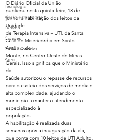
O Diário Oficial da União
Tecnologia
publicou nesta quinta-feira, 18 de 
Viação e transporte
junho, a habilitação dos leitos da 
Unidade
Turismo
de Terapia Intensiva – UTI, da Santa 
Cidades
Casa de Misericórdia em Santo 
Antônio do
Todas as notícias
Monte, no Centro-Oeste de Minas 
Agro
Gerais. Isso significa que o Ministério 
da
Saúde autorizou o repasse de recursos 
para o custeio dos serviços de média e
alta complexidade, ajudando o 
município a manter o atendimento 
especializado à
população.  
A habilitação é realizada duas
semanas após a inauguração da ala, 
que conta com 10 leitos de UTI Adulto.