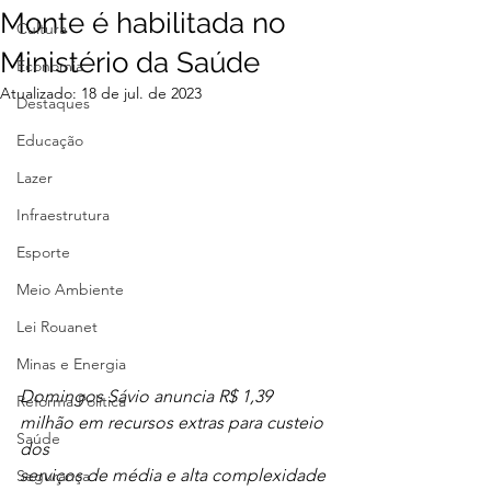
Monte é habilitada no
Cultura
Ministério da Saúde
Economia
Atualizado:
18 de jul. de 2023
Destaques
Educação
Lazer
Infraestrutura
Esporte
Meio Ambiente
Lei Rouanet
Minas e Energia
Domingos Sávio anuncia R$ 1,39 
Reforma Política
milhão em recursos extras para custeio 
Saúde
dos
serviços de média e alta complexidade
Segurança