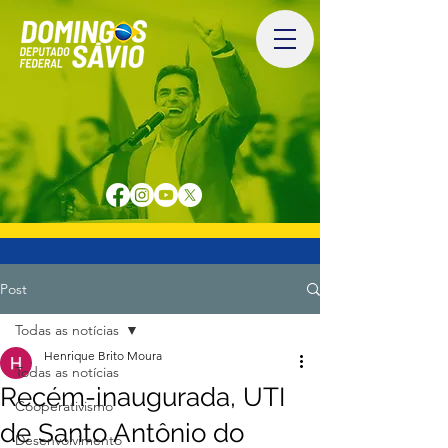
Post
Todas as notícias
Henrique Brito Moura
Todas as notícias
Recém-inaugurada, UTI
Cooperativismo
de Santo Antônio do
Desenvolvimento