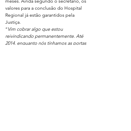
meses. Ainda segundo o secretário, os 
valores para a conclusão do Hospital
Regional já estão garantidos pela 
Justiça.  
“
Vim cobrar algo que estou 
reivindicando permanentemente. Até 
2014, enquanto nós tínhamos as portas 
abertas no Governo do Estado, as 
obras não pararam nenhum dia. 
Depois entrou o Governo do PT e 
abandonou o Hospital Regional. E, 
infelizmente não conseguimos no 
Governo Zema que ele retomasse essa 
obra. Mas, eu saí da reunião com o 
secretário com muita esperança, 
porque o secretário confirmou o que 
já havíamos dito. Que o Governo está 
pactuando com a Vale para que ela 
termine a obra. E, eu pedi a ele que, 