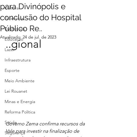
para Divinópolis e
Cultura
conclusão do Hospital
Economia
Público Re..
Destaques
Atualizado:
24 de jul. de 2023
Educação
..gional
Lazer
Infraestrutura
Esporte
Meio Ambiente
Lei Rouanet
Minas e Energia
Reforma Política
Saúde
Governo Zema confirma recursos da 
Vale para investir na finalização de 
Segurança