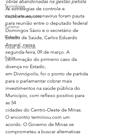
obras abandonadas na gestão petista
Tecnologia
As estratégias de controle e
combate ao coronavirus foram pauta 
Viação e transporte
para reunião entre o deputado federal
Turismo
Domingos Sávio e o secretário de 
Cidades
Estado de Saúde, Carlos Eduardo 
Amaral, nessa
Todas as notícias
segunda-feira, 09 de março. A 
Agro
confirmação do primeiro caso da 
doença no Estado,
em Divinópolis, foi o ponto de partida 
para o parlamentar cobrar mais
investimentos na saúde pública do 
Município, com reflexo positivo para 
as 54
cidades do Centro-Oeste de Minas.  
O encontro terminou com um
acordo. O Governo de Minas se 
comprometeu a buscar alternativas 