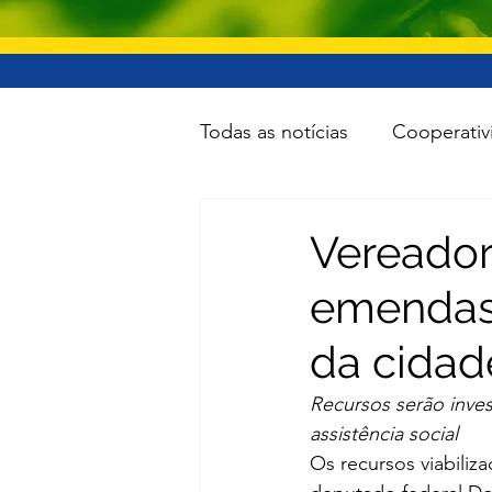
Todas as notícias
Cooperativ
Educação
Lazer
Inf
Vereador
emendas
Minas e Energia
Reforma
da cidad
Turismo
Cidades
To
Recursos serão inves
assistência social
Os recursos viabiliz