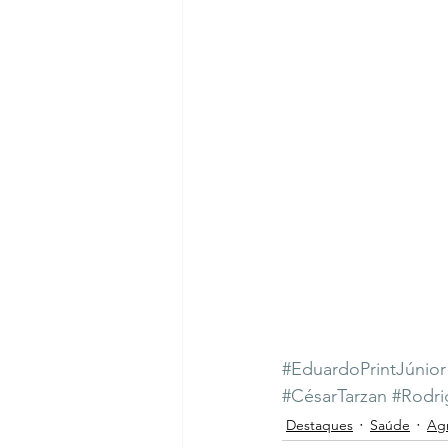
#EduardoPrintJúnior
#CésarTarzan
#Rodri
Destaques
Saúde
Ag