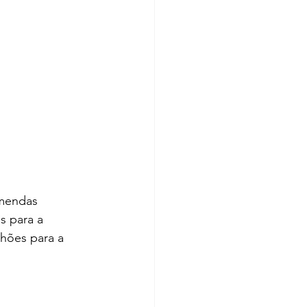
emendas 
 para a 
lhões para a 