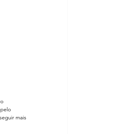
ro
 pelo
eguir mais