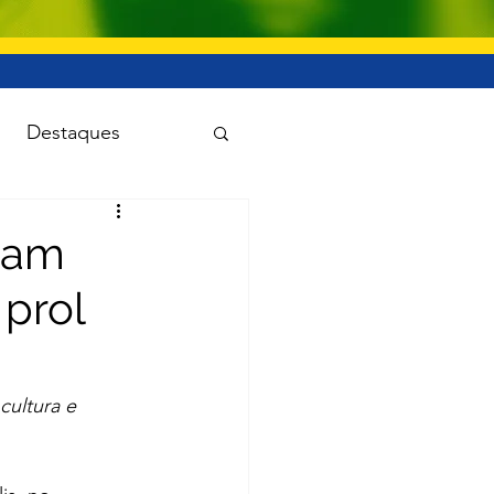
Destaques
uanet
cam
prol
Viação e transporte
cultura e 