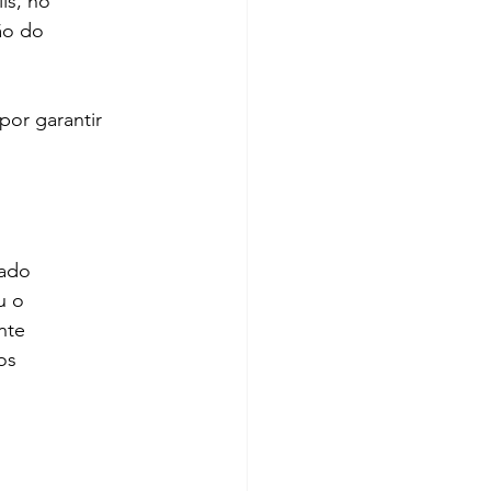
is, no
ão do
por garantir
tado
u o
nte
os