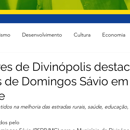
ismo
Desenvolvimento
Cultura
Economia
raestrutura
Esporte
Meio Ambiente
Lei Ro
es de Divinópolis desta
 de Domingos Sávio em 
 Política
Saúde
Segurança
Tecnologia
e
das as notícias
Agro
tidos na melhoria das estradas rurais, saúde, educação, 
ados pelo