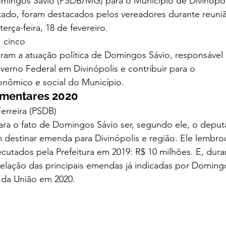
mingos Sávio (PSDB/MG) para o Município de Divinópol
ado, foram destacados pelos vereadores durante reuni
terça-feira, 18 de fevereiro.  
 cinco
ram a atuação política de Domingos Sávio, responsável 
erno Federal em Divinópolis e contribuir para o
nômico e social do Município.  
mentares 2020
erreira (PSDB)
ra o fato de Domingos Sávio ser, segundo ele, o depu
m destinar emenda para Divinópolis e região. Ele lembro
ecutados pela Prefeitura em 2019: R$ 10 milhões. E, dura
relação das principais emendas já indicadas por Doming
da União em 2020.  