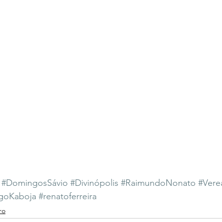
#DomingosSávio
#Divinópolis
#RaimundoNonato
#Vere
goKaboja
#renatoferreira
ro