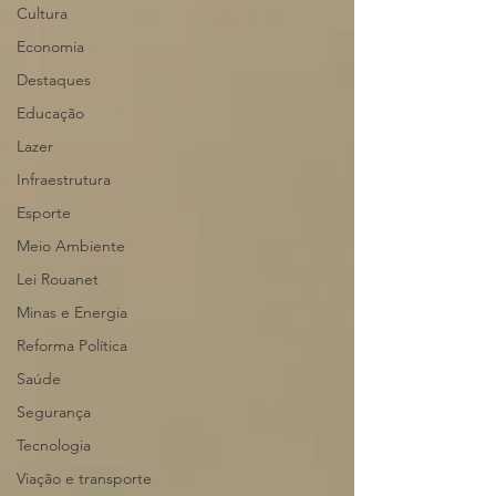
Cultura
Economia
Destaques
Educação
Lazer
Infraestrutura
Esporte
Meio Ambiente
Lei Rouanet
Minas e Energia
Reforma Política
Saúde
Segurança
Tecnologia
Viação e transporte