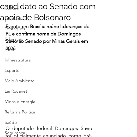
candidato ao Senado com
Cultura
apoio de Bolsonaro
Economia
Evento em Brasília reúne lideranças do 
Destaques
PL e confirma nome de Domingos 
Educação
Sávio ao Senado por Minas Gerais em 
2026
Lazer
Infraestrutura
Esporte
Meio Ambiente
Lei Rouanet
Minas e Energia
Reforma Política
Saúde
O deputado federal Domingos Sávio 
Segurança
foi oficialmente anunciado como pré-