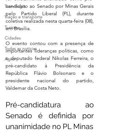
candidato ao Senado por Minas Gerais 
Tecnologia
pelo Partido Liberal (PL), durante 
Viação e transporte
coletiva realizada nesta quarta-feira (08), 
Turismo
em Brasília.
Cidades
O evento contou com a presença de 
Todas as notícias
importantes lideranças políticas, como 
o deputado federal Nikolas Ferreira, o 
Agro
pré-candidato à Presidência da 
República Flávio Bolsonaro e o 
presidente nacional do partido, 
Valdemar da Costa Neto.
Pré-candidatura ao 
Senado é definida por 
unanimidade no PL Minas