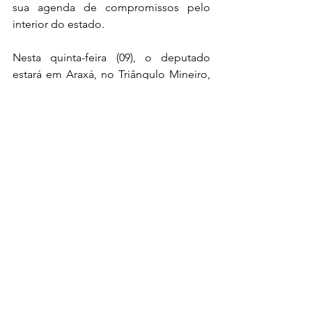
sua agenda de compromissos pelo 
interior do estado.
Nesta quinta-feira (09), o deputado 
estará em Araxá, no Triângulo Mineiro, 
onde participa da abertura da Feira de 
Agronegócios de Araxá e Alto 
Paranaíba (FENARAP), às 14h.
Na sexta-feira (10), segue para o 
Campo das Vertentes, na cidade de 
Resende Costa, onde participa da 
inauguração de uma Unidade Básica 
de Saúde (UBS), viabilizada com 
recursos destinados por meio de 
emendas parlamentares.
Fotos oficiais do evento: 
https://www.flickr.com/photos/20336319